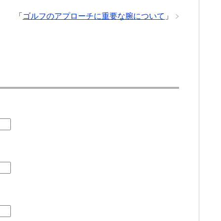
「
ゴルフのアプローチに重要な腕について
」