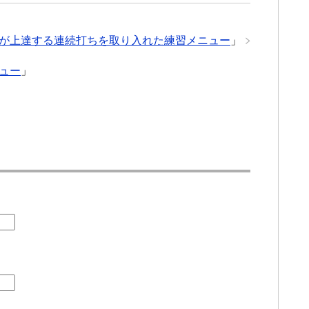
が上達する連続打ちを取り入れた練習メニュー
」
ュー
」